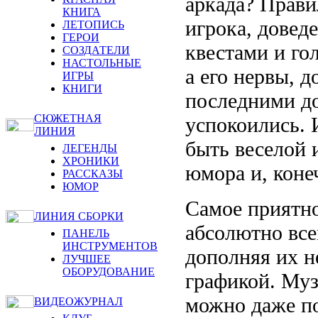
аркада? Прави
КНИГА
игрока, довед
ЛЕТОПИСЬ
ГЕРОИ
квестами и го
СОЗДАТЕЛИ
НАСТОЛЬНЫЕ
а его нервы, 
ИГРЫ
КНИГИ
последними до
СЮЖЕТНАЯ
успокоились. 
ЛИНИЯ
быть веселой 
ЛЕГЕНДЫ
ХРОНИКИ
юмора и, коне
РАССКАЗЫ
ЮМОР
Самое приятное
ЛИНИЯ СБОРКИ
абсолютно вс
ПАНЕЛЬ
ИНСТРУМЕНТОВ
дополняя их н
ЛУЧШЕЕ
ОБОРУДОВАНИЕ
графикой. Муз
можно даже по
ВИДЕОЖУРНАЛ