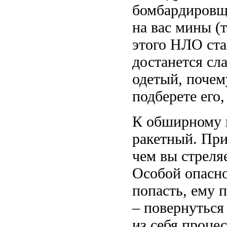
бомбардировщ
на вас мины (
этого НЛО стан
достанется сл
одетый, поче
подберете его,
К обширному п
ракетный. Прим
чем вы стреля
Особой опаснос
попасть, ему 
– повернуться 
из себя проце