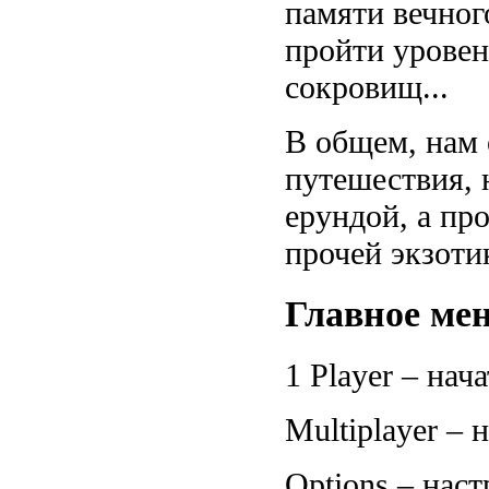
памяти вечного
пройти уровен
сокровищ...
В общем, нам 
путешествия, 
ерундой, а пр
прочей экзоти
Главное ме
1 Player – нач
Multiplayer – 
Options – наст