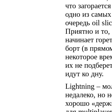
что загораетс
одно из самых
очередь oil sl
Приятно и то, 
начинает горе
борт (в прямо
некоторое вре
их не подберет
идут ко дну.
Lightning – м
недалеко, но н
хорошо «держи
для multiplayer