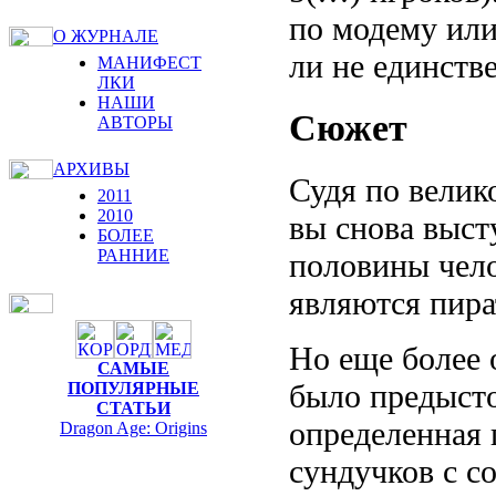
по модему или
О ЖУРНАЛЕ
ли не единств
МАНИФЕСТ
ЛКИ
НАШИ
Сюжет
АВТОРЫ
АРХИВЫ
Судя по велико
2011
2010
вы снова выст
БОЛЕЕ
РАННИЕ
половины чело
являются пира
Но еще более 
САМЫЕ
было предыстор
ПОПУЛЯРНЫЕ
СТАТЬИ
определенная 
Dragon Age: Origins
сундучков с с