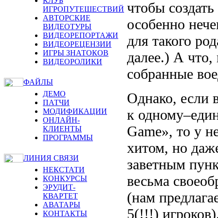
КЛУБ
чтобы создать
ИГРОПУТЕШЕСТВИЙ
АВТОРСКИЕ
особенно нече
ВИДЕОТУРЫ
ВИДЕОРЕПОРТАЖИ
для такого род
ВИДЕОРЕЦЕНЗИИ
ИГРЫ ЗНАТОКОВ
далее.) А что
ВИДЕОРОЛИКИ
собранные вое
ФАЙЛЫ
ДЕМО
Однако, если 
ПАТЧИ
к одному–един
МОДИФИКАЦИИ
ОНЛАЙН-
Game», то у не
КЛИЕНТЫ
ПРОГРАММЫ
хитом, но даж
ЛИНИЯ СВЯЗИ
заветным пунк
НЕКСТАТИ
весьма своеоб
КОНКУРСЫ
ЭРУДИТ-
(нам предлага
КВАРТЕТ
АВАТАРЫ
5(!!!) игроков
КОНТАКТЫ