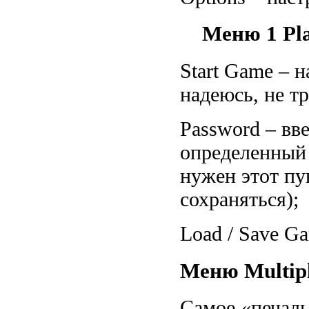
Меню 1 Pla
Start Game – н
надеюсь, не т
Password – вв
определенный 
нужен этот пу
сохраняться);
Load / Save Ga
Меню Multip
Самое «печаль