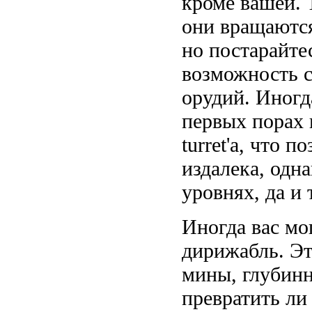
кроме вашей. 
они вращаются
но постарайтес
возможность с
орудий. Иногд
первых порах 
turret'a, что 
издалека, одн
уровнях, да и 
Иногда вас мо
дирижабль. Это
мины, глубинн
превратить ли