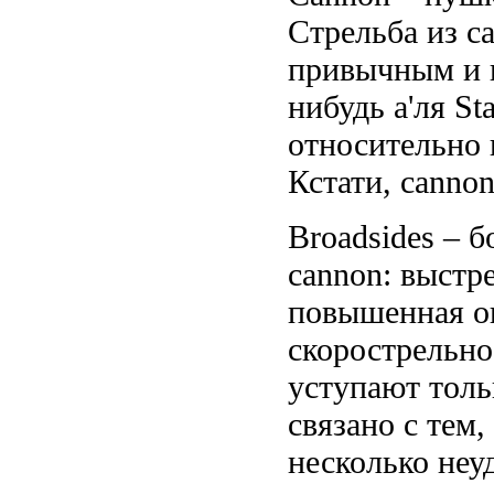
Стрельба из ca
привычным и п
нибудь а'ля St
относительно 
Кстати, cannon
Broadsides – 
cannon: выстр
повышенная ог
скорострельно
уступают толь
связано с тем,
несколько неу