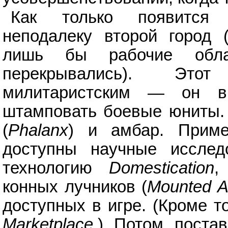
Как только появится 
неподалеку второй город 
лишь бы рабочие обла
перекрывались). Это
милитаристским — он в
штамповать боевые юниты. 
(
Phalanx
) и амбар. Приме
доступны научные иссле
технологию
Domestication
,
конных лучников (
Mounted A
доступных в игре. (Кроме т
Marketplace
.) Потом поста