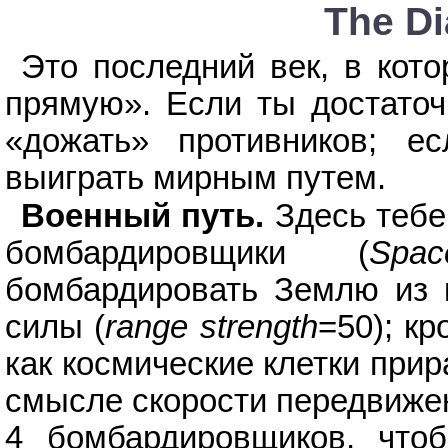
The D
Это последний век, в ко
прямую». Если ты достаточ
«дожать» противников; е
выиграть мирным путем.
Военный путь.
Здесь тебе
бомбардировщики (
Spa
бомбардировать Землю из 
силы (
range strength
=50); кр
как космические клетки при
смысле скорости передвижен
4 бомбардировщиков, что