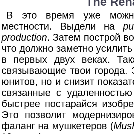
The Ren
В это время уже можно
местности. Выдели на
p
production
. Затем построй в
что должно заметно усилить
в первых двух веках. Так
связывающие твои города. Э
юнитов, но и снизит показа
связанные с удаленностью
быстрее постарайся изобр
Это позволит модернизир
фаланг на мушкетеров (
Mush