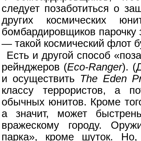
следует позаботиться о за
других космических юн
бомбардировщиков парочку з
— такой космический флот б
Есть и другой способ «поза
рейнджеров (
Eco-Ranger
). 
и осуществить
The Eden Pr
классу террористов, а п
обычных юнитов. Кроме того
а значит, может быстрен
вражескому городу. Оруж
парка», кроме шуток. Но,