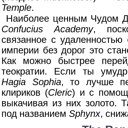
Temple
.
Наиболее ценным Чудом Др
Confucius Academy
, поск
связанное с удаленностью 
империи без дорог это ста
Как можно быстрее перей
теократии. Если ты умудр
Hagia Sophia
, то лучше пе
клириков (
Cleric
) и с помощ
выкачивая из них золото. 
под названием
Sphynx
, сни