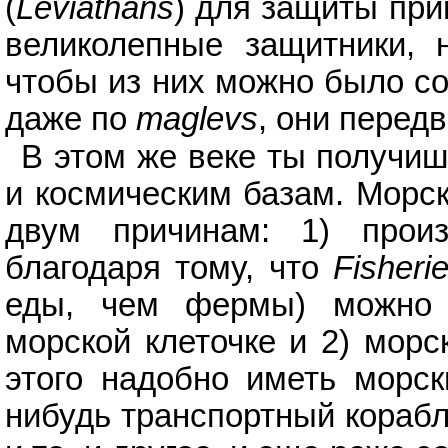
(
Leviathans
) для защиты пр
великолепные защитники, 
чтобы из них можно было со
даже по
maglevs
, они перед
В этом же веке ты получиш
и космическим базам. Морс
двум причинам: 1) прои
благодаря тому, что
Fisheri
еды, чем фермы) можно 
морской клеточке и 2) морс
этого надобно иметь морск
нибудь транспортный корабл