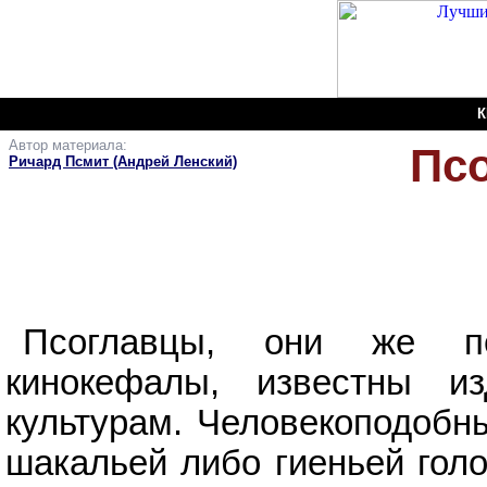
К
Автор материала:
Пс
Ричард Псмит (Андрей Ленский)
Псоглавцы, они же пе
кинокефалы, известны и
культурам. Человекоподобны
шакальей либо гиеньей голо