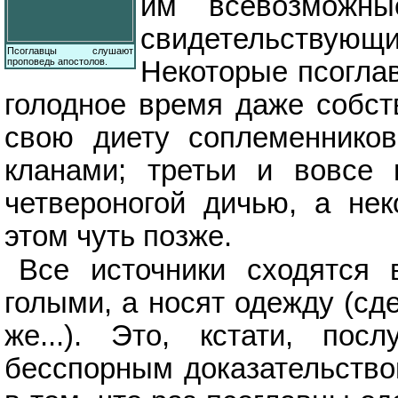
им всевозможны
свидетельствующи
Псоглавцы слушают
проповедь апостолов.
Некоторые псоглав
голодное время даже собст
свою диету соплеменнико
кланами; третьи и вовсе 
четвероногой дичью, а нек
этом чуть позже.
Все источники сходятся 
голыми, а носят одежду (сд
же...). Это, кстати, пос
бесспорным доказательством