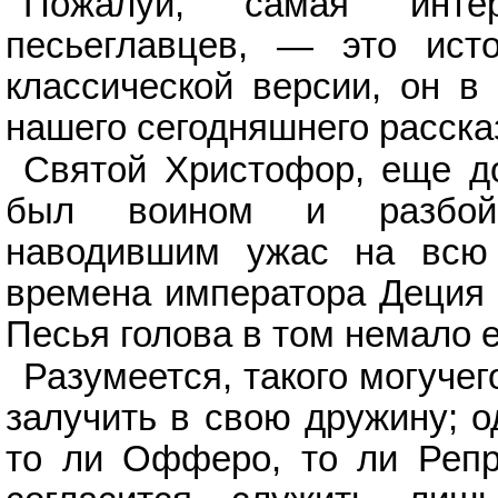
Пожалуй, самая интер
песьеглавцев, — это ист
классической версии, он в
нашего сегодняшнего расска
Святой Христофор, еще до
был воином и разбойни
наводившим ужас на всю
времена императора Деция Т
Песья голова в том немало 
Разумеется, такого могуче
залучить в свою дружину; о
то ли Офферо, то ли Репре