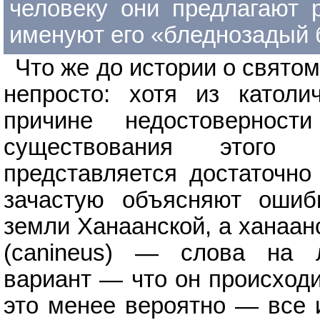
человеку они предлагают 
именуют его «бледнозадый б
Что же до истории о свято
непросто: хотя из католи
причине недостовернос
существования этого 
представляется достаточно
зачастую объясняют ошибк
земли Ханаанской, а ханаан
(canineus) — слова на 
вариант — что он происходи
это менее вероятно — все и