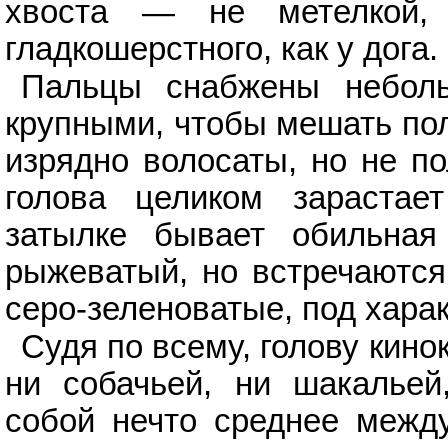
хвоста — не метелкой,
гладкошерстного, как у дога.
Пальцы снабжены небол
крупными, чтобы мешать пол
изрядно волосаты, но не п
голова целиком зарастае
затылке бывает обильна
рыжеватый, но встречаются
серо-зеленоватые, под харак
Судя по всему, голову кин
ни собачьей, ни шакальей
собой нечто среднее между