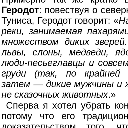
Геродот
: повествуя о севе
Туниса, Геродот говорит: «
Н
реки, занимаемая пахарями
множеством диких зверей
львы, слоны, медведи, я
люди-песьеглавцы и совсем
груди (так, по крайней 
затем — дикие мужчины и 
не сказочных животных
.»
Сперва я хотел убрать ко
потому что его традицио
доказательством того, 