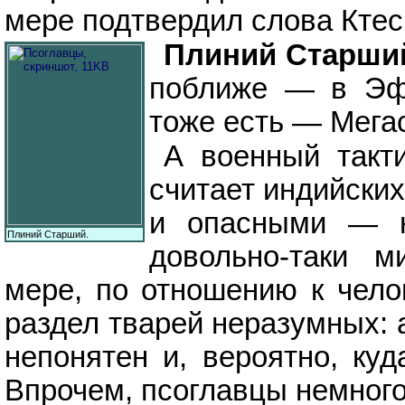
мере подтвердил слова Ктес
Плиний Старш
поближе — в Эфи
тоже есть — Мега
А военный такт
считает индийски
и опасными — на
Плиний Старший.
довольно-таки м
мере, по отношению к чело
раздел тварей неразумных: а
непонятен и, вероятно, куд
Впрочем, псоглавцы немного