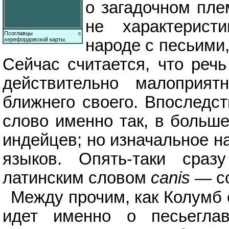
о загадочном пле
не характерист
Псоглавцы с
херефордовской карты.
народе с песьими,
Сейчас считается, что реч
действительно малоприят
ближнего своего. Впоследст
слово именно так, в больш
индейцев; но изначальное н
языков. Опять-таки сраз
латинским словом
canis
— со
Между прочим, как Колумб 
идет именно о песьегла