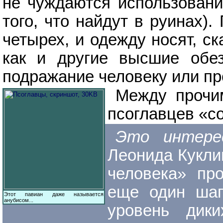
не чуждаются использования
того, что найдут в руинах)
четырех, и одежду носят, ск
как и другие высшие обе
подражание человеку или пр
Между прочи
псоглавцев «со
Это интер
Леонида Кукли
человека» пр
еще один шаг
Этот павиан даже называется
анубисом...
уровень дики