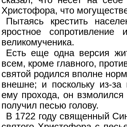
сказал, что несет на себе
Христофора, что могуществен
Пытаясь крестить населе
яростное сопротивление 
великомученика.
Есть еще одна версия жи
всем, кроме главного, прот
святой родился вполне нор
внешне; и поскольку из-за
ему прохода, он взмолился
получил песью голову.
В 1722 году священный Син
святого Христофора с песье