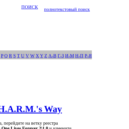
ПОИСК
полнотекстовый поиск
P
Q
R
S
T
U
V
W
X
Y
Z
А-В
Г-З
И-М
Н-П
Р-Я
 H.A.R.M.'s Way
, перейдите на ветку реестра
 Lives Forever 2\1.0
и измените