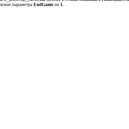
ачение параметра
EndGame
на
1
.