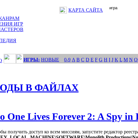
КАРТА САЙТА
ЖАНРАМ
ЕНИЯ ИГР
МАСТЕРОВ
ПЕДИЯ
ИГРЫ:
НОВЫЕ
0-9
A
B
C
D
E
F
G
H
I
J
K
L
M
N
O
О
ОДЫ В ФАЙЛАХ
o One Lives Forever 2: A Spy in
бы получить доступ ко всем миссиям, запустите редактор реестра
EY_LOCAL_MACHINE\SOFTWARE\Monolith Productions\No One