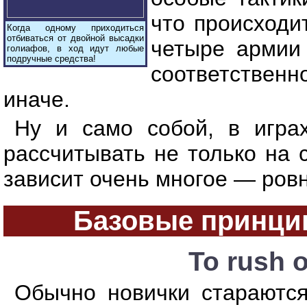
что происходи
Когда одному приходиться
отбиваться от двойной высадки
четыре армии 
голиафов, в ход идут любые
подручные средства!
соответственн
иначе.
Ну и само собой, в игра
рассчитывать не только на с
зависит очень многое — ровн
Базовые принцип
To rush o
Обычно новички стараются