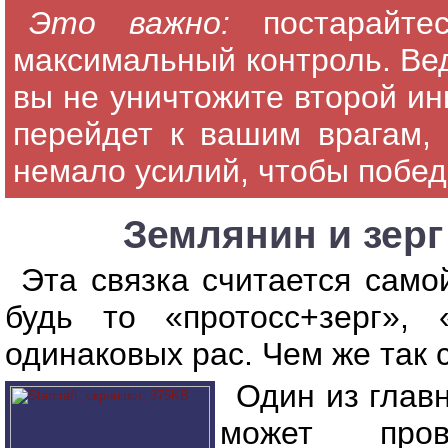
Это важно:
постарайт
максимальный контроль. Вед
вы не уничтожите второй ин
перейдет к вашим врагам, 
немало усилий, чтобы побед
Землянин и зерг
Эта связка считается само
будь то «протосс+зерг», 
одинаковых рас. Чем же так
Один из глав
может про