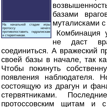
возвышенност
базами враго
муталисками с 
На начальной стадии игры
протоссу нечего
Комбинация у
противопоставить гидралискам
и стервятникам.
не даст вра
соединиться. А вражеский п
своей базы в начале, так к
Чтобы покинуть собственн
появления наблюдателя. Н
состоящую из драгун и фана
стервятниками. Послед
протоссовским щитам и с