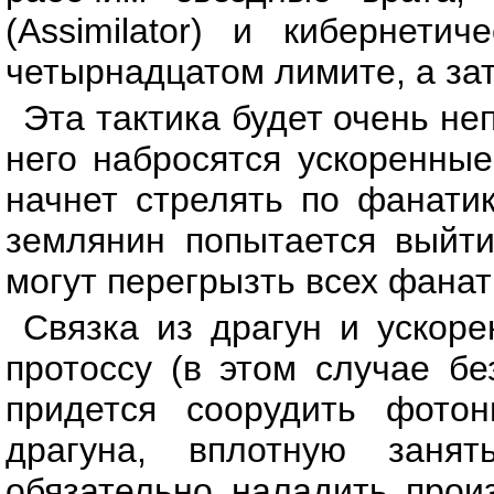
(Assimilator) и кибернетич
четырнадцатом лимите, а зат
Эта тактика будет очень н
него набросятся ускоренные
начнет стрелять по фанати
землянин попытается выйти
могут перегрызть всех фанат
Связка из драгун и ускоре
протоссу (в этом случае бе
придется соорудить фото
драгуна, вплотную заня
обязательно наладить прои