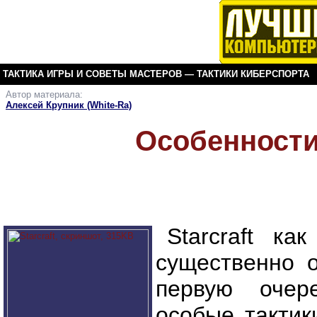
ТАКТИКА ИГРЫ И СОВЕТЫ МАСТЕРОВ
—
ТАКТИКИ КИБЕРСПОРТА
Автор материала:
StarCraf
Алексей Крупник (White-Ra)
Особенности
Starcraft ка
существенно 
первую очер
особые тактик