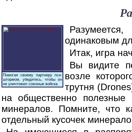
Р
Разумеется,
одинаковым дл
Итак, игра на
Вы видите пе
возле которог
Помогая своему партнеру пси-
штормом, убедитесь, чтобы он
не уничтожил союзные войска.
трутня (Drone
на общественно полезные
минералов. Помните, что к
отдельный кусочек минерало