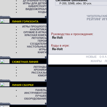
Системные требования:
ДУЭЛЬНЫЙ КЛУБ
ИГРЫ ДЛЯ ДЕТЕЙ
P-200, 32MB, обяз. 3D-уск.
КИБЕРСПОРТ
ВИДЕОЖУРНАЛ
КОДЫ
ЧИТАТЕЛЬСКИ
РЕЙТИНГ ИГ
ЛИНИЯ ГОРИЗОНТА
ИГРЫ ПРОШЛОГО
АНАЛИТИКА
ОРУЖИЕ В ИГРАХ
Руководства и прохождения
:
КРАСНАЯ КНИГА
Re-Volt
ЛЕТОПИСЬ
ГЕРОИ
СОЗДАТЕЛИ
Коды в игре
:
НАСТОЛЬНЫЕ
Re-Volt
ИГРЫ
КНИГИ
НОВЫЕ
0-9
A
ЖАНРЫ
Л
СЮЖЕТНАЯ ЛИНИЯ
ЛЕГЕНДЫ
ХРОНИКИ
РАССКАЗЫ
ЮМОР
ЛИНИЯ СБОРКИ
ПАНЕЛЬ
ИНСТРУМЕНТОВ
ЛУЧШЕЕ
ОБОРУДОВАНИЕ