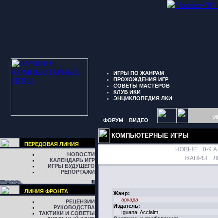
" border="0"
ИГРЫ ПО ЖАНРАМ
ПРОХОЖДЕНИЯ ИГР
СОВЕТЫ МАСТЕРОВ
КЛУБ ИКИ
ЭНЦИКЛОПЕДИЯ ЛКИ
И
ФОРУМ
ВИДЕО
КОМПЬЮТЕРНЫЕ ИГРЫ
ПЕРЕДОВАЯ ЛИНИЯ
НОВЫЕ
0-9
A
НОВОСТИ
ЖАНРЫ
Л
КАЛЕНДАРЬ ИГР
ИГРЫ БУДУЩЕГО
РЕПОРТАЖИ
ЛИНИЯ ФРОНТА
Жанр:
аркада
РЕЦЕНЗИИ
Издатель:
РУКОВОДСТВА
Iguana, Acclaim
ТАКТИКИ И СОВЕТЫ