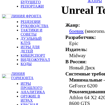
ЖАНРЫ
БУДУЩЕГО
Unreal T
РЕПОРТАЖИ
ЛИНИЯ ФРОНТА
РЕЦЕНЗИИ
Жанр:
РУКОВОДСТВА
ТАКТИКИ И
боевик
(многопол
СОВЕТЫ
Разработчик:
ДУЭЛЬНЫЙ
Epic
КЛУБ
ИГРЫ ДЛЯ
Издатель:
ДЕТЕЙ
Midway
КИБЕРСПОРТ
ВИДЕОЖУРНАЛ
В России:
КОДЫ
Новый Диск
Системные требо
ЛИНИЯ
ГОРИЗОНТА
Минимальные
-
ИГРЫ
GeForce 6200
ПРОШЛОГО
Рекомендованн
АНАЛИТИКА
ОРУЖИЕ В
Athlon 64 X2 42
ИГРАХ
8600 GTS
КРАСНАЯ