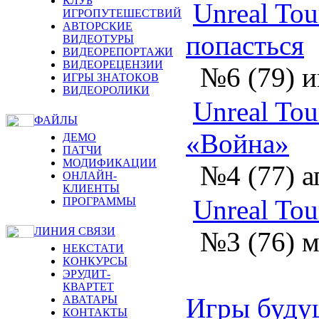
КЛУБ
Unreal Tou
ИГРОПУТЕШЕСТВИЙ
АВТОРСКИЕ
попасться
ВИДЕОТУРЫ
ВИДЕОРЕПОРТАЖИ
ВИДЕОРЕЦЕНЗИИ
№6 (79) 
ИГРЫ ЗНАТОКОВ
ВИДЕОРОЛИКИ
Unreal To
ФАЙЛЫ
«Война»
ДЕМО
ПАТЧИ
МОДИФИКАЦИИ
№4 (77) а
ОНЛАЙН-
КЛИЕНТЫ
Unreal Tou
ПРОГРАММЫ
ЛИНИЯ СВЯЗИ
№3 (76) м
НЕКСТАТИ
КОНКУРСЫ
ЭРУДИТ-
КВАРТЕТ
Игры буду
АВАТАРЫ
КОНТАКТЫ