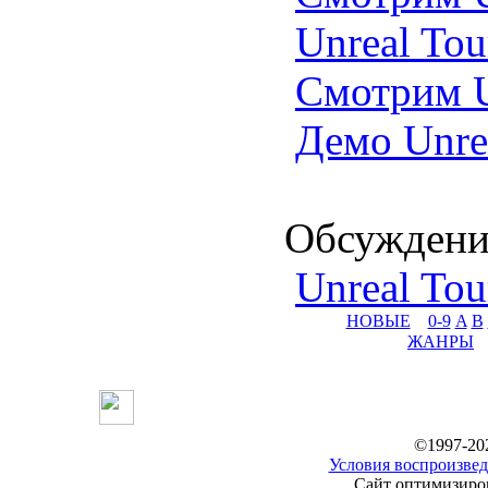
Unreal Tou
Смотрим U
Демо Unre
Обсуждени
Unreal Tou
НОВЫЕ
0-9
A
B
ЖАНРЫ
©1997-20
Условия воспроизвед
Сайт оптимизиров