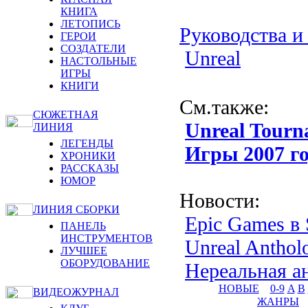
КНИГА
ЛЕТОПИСЬ
Руководства и
ГЕРОИ
СОЗДАТЕЛИ
Unreal
НАСТОЛЬНЫЕ
ИГРЫ
КНИГИ
См.также
:
СЮЖЕТНАЯ
Unreal Tourn
ЛИНИЯ
ЛЕГЕНДЫ
Игры 2007 г
ХРОНИКИ
РАССКАЗЫ
ЮМОР
Новости
:
ЛИНИЯ СБОРКИ
Epic Games в
ПАНЕЛЬ
ИНСТРУМЕНТОВ
Unreal Anthol
ЛУЧШЕЕ
ОБОРУДОВАНИЕ
Нереальная а
НОВЫЕ
0-9
A
B
ВИДЕОЖУРНАЛ
ЖАНРЫ