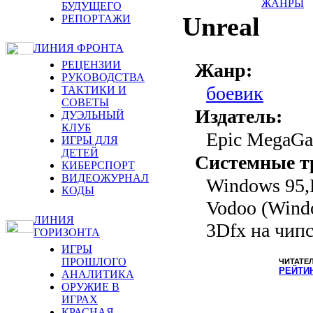
ЖАНРЫ
БУДУЩЕГО
Unreal
РЕПОРТАЖИ
ЛИНИЯ ФРОНТА
РЕЦЕНЗИИ
Жанр:
РУКОВОДСТВА
боевик
ТАКТИКИ И
СОВЕТЫ
Издатель:
ДУЭЛЬНЫЙ
КЛУБ
Epic MegaGam
ИГРЫ ДЛЯ
ДЕТЕЙ
Системные т
КИБЕРСПОРТ
ВИДЕОЖУРНАЛ
Windows 95,
КОДЫ
Vodoo (Wind
ЛИНИЯ
3Dfx на чипс
ГОРИЗОНТА
ИГРЫ
ПРОШЛОГО
ЧИТАТЕ
РЕЙТИ
АНАЛИТИКА
ОРУЖИЕ В
ИГРАХ
КРАСНАЯ