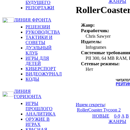
ЖАНРЫ
БУДУЩЕГО
RollerCoaste
РЕПОРТАЖИ
ЛИНИЯ ФРОНТА
Жанр:
РЕЦЕНЗИИ
Разработчик:
РУКОВОДСТВА
Chris Sawyer
ТАКТИКИ И
Издатель:
СОВЕТЫ
Infogrames
ДУЭЛЬНЫЙ
Системные требования
КЛУБ
ИГРЫ ДЛЯ
PII 300, 64 MB RAM,
ДЕТЕЙ
Сетевые режимы:
КИБЕРСПОРТ
Нет
ВИДЕОЖУРНАЛ
КОДЫ
ЧИТАТЕ
РЕЙТИ
ЛИНИЯ
ГОРИЗОНТА
ИГРЫ
Ищем секреты
:
ПРОШЛОГО
RollerCoaster Tycoon 2
АНАЛИТИКА
НОВЫЕ
0-9
A
B
ОРУЖИЕ В
ЖАНРЫ
ИГРАХ
КРАСНАЯ