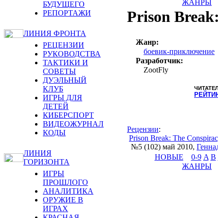
ЖАНРЫ
БУДУЩЕГО
Prison Break
РЕПОРТАЖИ
ЛИНИЯ ФРОНТА
Жанр:
РЕЦЕНЗИИ
боевик-приключение
РУКОВОДСТВА
Разработчик:
ТАКТИКИ И
ZootFly
СОВЕТЫ
ДУЭЛЬНЫЙ
КЛУБ
ЧИТАТЕ
РЕЙТИ
ИГРЫ ДЛЯ
ДЕТЕЙ
КИБЕРСПОРТ
ВИДЕОЖУРНАЛ
Рецензии
:
КОДЫ
Prison Break: The Conspira
№5 (102) май 2010
,
Генна
ЛИНИЯ
НОВЫЕ
0-9
A
B
ГОРИЗОНТА
ЖАНРЫ
ИГРЫ
ПРОШЛОГО
АНАЛИТИКА
ОРУЖИЕ В
ИГРАХ
КРАСНАЯ