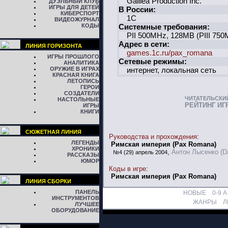
Galilea Production Inc.
ДУЭЛЬНЫЙ КЛУБ
ИГРЫ ДЛЯ ДЕТЕЙ
В России:
КИБЕРСПОРТ
1C
ВИДЕОЖУРНАЛ
КОДЫ
Системные требования:
PII 500MHz, 128МB (PIII 75
Адрес в сети:
ЛИНИЯ ГОРИЗОНТА
games.1c.ru/pax_romana
ИГРЫ ПРОШЛОГО
Сетевые режимы:
АНАЛИТИКА
ОРУЖИЕ В ИГРАХ
интернет, локальная сеть
КРАСНАЯ КНИГА
ЛЕТОПИСЬ
ГЕРОИ
СОЗДАТЕЛИ
ЧИТАТЕЛЬСКИ
НАСТОЛЬНЫЕ
РЕЙТИНГ ИГ
ИГРЫ
КНИГИ
СЮЖЕТНАЯ ЛИНИЯ
Руководства и прохождения
:
ЛЕГЕНДЫ
Римская империя (Pax Romana)
ХРОНИКИ
,
Антон Лысенко (D
№4 (29) апрель 2004
РАССКАЗЫ
ЮМОР
Коды в игре
:
Римская империя (Pax Romana)
ЛИНИЯ СБОРКИ
ПАНЕЛЬ
НОВЫЕ
0-9
A
ИНСТРУМЕНТОВ
ЖАНРЫ
Л
ЛУЧШЕЕ
ОБОРУДОВАНИЕ