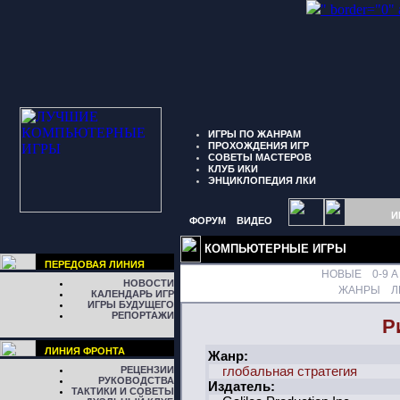
" border="0"
ИГРЫ ПО ЖАНРАМ
ПРОХОЖДЕНИЯ ИГР
СОВЕТЫ МАСТЕРОВ
КЛУБ ИКИ
ЭНЦИКЛОПЕДИЯ ЛКИ
И
ФОРУМ
ВИДЕО
КОМПЬЮТЕРНЫЕ ИГРЫ
ПЕРЕДОВАЯ ЛИНИЯ
НОВЫЕ
0-9
A
НОВОСТИ
ЖАНРЫ
Л
КАЛЕНДАРЬ ИГР
ИГРЫ БУДУЩЕГО
РЕПОРТАЖИ
Р
ЛИНИЯ ФРОНТА
Жанр:
РЕЦЕНЗИИ
глобальная стратегия
РУКОВОДСТВА
Издатель:
ТАКТИКИ И СОВЕТЫ