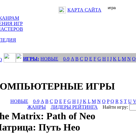
КАРТА САЙТА
ЖАНРАМ
ЕНИЯ ИГР
МАСТЕРОВ
ПЕДИЯ
ИГРЫ:
НОВЫЕ
0-9
A
B
C
D
E
F
G
H
I
J
K
L
M
N
O
О
КОМПЬЮТЕРНЫЕ ИГРЫ
НОВЫЕ
0-9
A
B
C
D
E
F
G
H
I
J
K
L
M
N
O
P
Q
R
S
T
U
ЖАНРЫ
ЛИДЕРЫ РЕЙТИНГА
Найти игру:
he Matrix: Path of Neo
атрица: Путь Нео