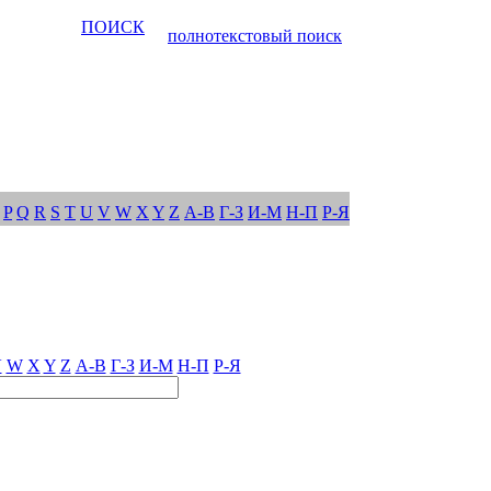
ПОИСК
полнотекстовый поиск
P
Q
R
S
T
U
V
W
X
Y
Z
А-В
Г-З
И-М
Н-П
Р-Я
V
W
X
Y
Z
А-В
Г-З
И-М
Н-П
Р-Я