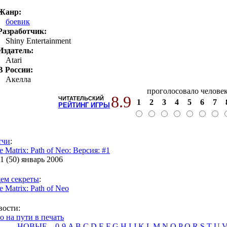
Жанр:
боевик
Разработчик:
Shiny Entertainment
Издатель:
Atari
В России:
Акелла
проголосовало челове
8.9
ЧИТАТЕЛЬСКИЙ
1
2
3
4
5
6
7
РЕЙТИНГ ИГРЫ
тчи
:
e Matrix: Path of Neo: Версия: #1
 (50) январь 2006
ем секреты
:
e Matrix: Path of Neo
вости
:
о на пути в печать
НОВЫЕ
0-9
A
B
C
D
E
F
G
H
I
J
K
L
M
N
O
P
Q
R
S
T
U