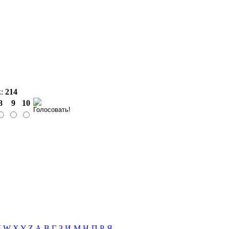
к:
214
8
9
10
V
W
X
Y
Z
А-В
Г-З
И-М
Н-П
Р-Я