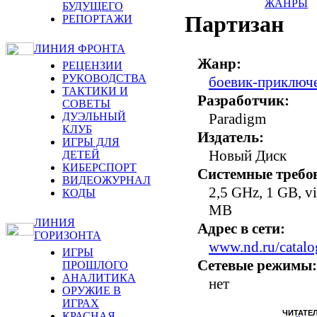
ЖАНРЫ
БУДУЩЕГО
Партизан
РЕПОРТАЖИ
ЛИНИЯ ФРОНТА
Жанр:
РЕЦЕНЗИИ
РУКОВОДСТВА
боевик-приключ
ТАКТИКИ И
Разработчик:
СОВЕТЫ
ДУЭЛЬНЫЙ
Paradigm
КЛУБ
Издатель:
ИГРЫ ДЛЯ
Новый Диск
ДЕТЕЙ
КИБЕРСПОРТ
Системные требо
ВИДЕОЖУРНАЛ
2,5 GHz, 1 GB, 
КОДЫ
MB
ЛИНИЯ
Адрес в сети:
ГОРИЗОНТА
www.nd.ru/catalog
ИГРЫ
Сетевые режимы:
ПРОШЛОГО
АНАЛИТИКА
нет
ОРУЖИЕ В
ИГРАХ
ЧИТАТЕ
КРАСНАЯ