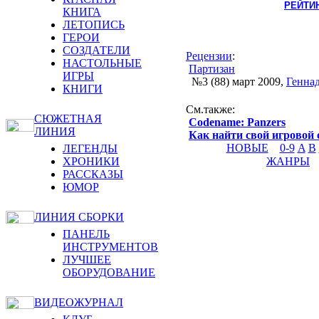
РЕЙТИ
КНИГА
ЛЕТОПИСЬ
ГЕРОИ
СОЗДАТЕЛИ
Рецензии
:
НАСТОЛЬНЫЕ
Партизан
ИГРЫ
№3 (88) март 2009
,
Генна
КНИГИ
См.также
:
СЮЖЕТНАЯ
Codename: Panzers
ЛИНИЯ
Как найти свой игровой 
НОВЫЕ
0-9
A
B
ЛЕГЕНДЫ
ХРОНИКИ
ЖАНРЫ
РАССКАЗЫ
ЮМОР
ЛИНИЯ СБОРКИ
ПАНЕЛЬ
ИНСТРУМЕНТОВ
ЛУЧШЕЕ
ОБОРУДОВАНИЕ
ВИДЕОЖУРНАЛ