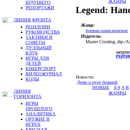
ЖАНРЫ
БУДУЩЕГО
Legend: Han
РЕПОРТАЖИ
ЛИНИЯ ФРОНТА
Жанр:
РЕЦЕНЗИИ
боевик-приключение
РУКОВОДСТВА
Издатель:
ТАКТИКИ И
Master Creating, dt
СОВЕТЫ
ДУЭЛЬНЫЙ
КЛУБ
ЧИТАТЕ
РЕЙТИ
ИГРЫ ДЛЯ
ДЕТЕЙ
КИБЕРСПОРТ
ВИДЕОЖУРНАЛ
Новости
:
КОДЫ
Демо о руце божией
НОВЫЕ
0-9
A
B
ЛИНИЯ
ЖАНРЫ
ГОРИЗОНТА
ИГРЫ
ПРОШЛОГО
АНАЛИТИКА
ОРУЖИЕ В
ИГРАХ
КРАСНАЯ