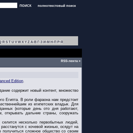
ПОИСК
полнотекстовый поиск
Q
R
S
T
U
V
W
X
Y
Z
А-В
Г-З
И-М
Н-П
Р-Я
RSS-лента »
hanced Edition
.
дание содержит новый контент, множество
его Египта. В роли фараона нам предстоит
щественнейшим из египетских владык. Для
данных (которые день ото дня работают,
, открывать дальние страны, сооружать
ь селится несколько первобытных людей,
расстанутся с кочевой жизнью, осядут на
но получиться сложное общество со своим