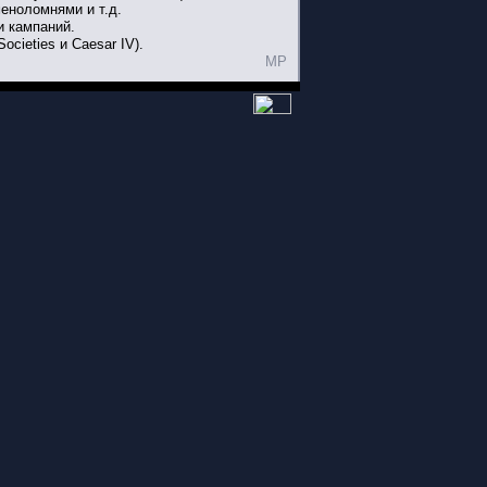
еноломнями и т.д.
и кампаний.
ocieties и Caesar IV).
MP