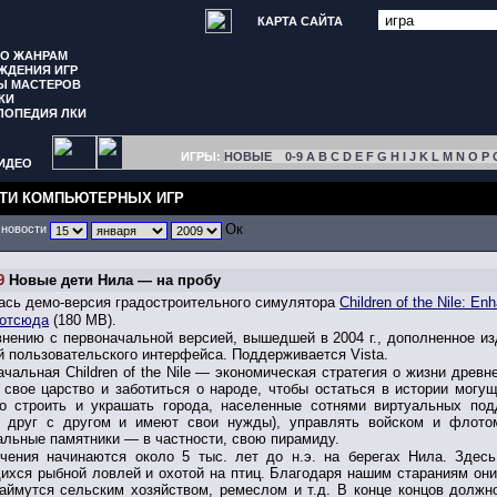
КАРТА САЙТА
ПО ЖАНРАМ
ЖДЕНИЯ ИГР
Ы МАСТЕРОВ
КИ
ЛОПЕДИЯ ЛКИ
ИГРЫ:
НОВЫЕ
0-9
A
B
C
D
E
F
G
H
I
J
K
L
M
N
O
P
ИДЕО
ТИ КОМПЬЮТЕРНЫХ ИГР
 новости
9
Новые дети Нила — на пробу
ась демо-версия градостроительного симулятора
Children of the Nile: En
отсюда
(180 MB).
внению с первоначальной версией, вышедшей в 2004 г., дополненное из
 пользовательского интерфейса. Поддерживается Vista.
чальная Children of the Nile — экономическая стратегия о жизни древн
 свое царство и заботиться о народе, чтобы остаться в истории могу
до строить и украшать города, населенные сотнями виртуальных под
 друг с другом и имеют свои нужды), управлять войском и флотом
льные памятники — в частности, свою пирамиду.
чения начинаются около 5 тыс. лет до н.э. на берегах Нила. Здес
хся рыбной ловлей и охотой на птиц. Благодаря нашим стараниям они 
аймутся сельским хозяйством, ремеслом и т.д. В конце концов долж