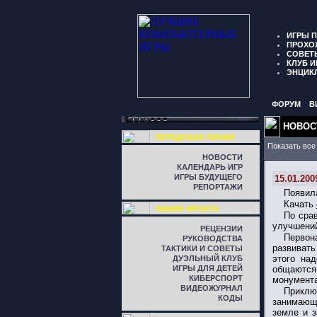
ИГРЫ 
ПРОХО
СОВЕТ
КЛУБ И
ЭНЦИК
ФОРУМ
В
НОВОС
ПЕРЕДОВАЯ ЛИНИЯ
Показать все
НОВОСТИ
КАЛЕНДАРЬ ИГР
ИГРЫ БУДУЩЕГО
15.01.200
РЕПОРТАЖИ
Появил
Качать
ЛИНИЯ ФРОНТА
По сра
улучшений
РЕЦЕНЗИИ
Первона
РУКОВОДСТВА
развивать
ТАКТИКИ И СОВЕТЫ
этого на
ДУЭЛЬНЫЙ КЛУБ
ИГРЫ ДЛЯ ДЕТЕЙ
общаются
КИБЕРСПОРТ
монумента
ВИДЕОЖУРНАЛ
Приклю
КОДЫ
занимающи
земле и з