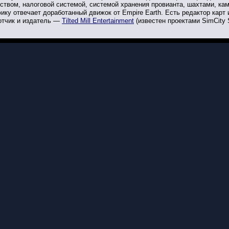
ством, налоговой системой, системой хранения провианта, шахтами, кам
ику отвечает доработанный движок от Empire Earth. Есть редактор карт 
отчик и издатель —
Tilted Mill Entertainment
(известен проектами SimCity S