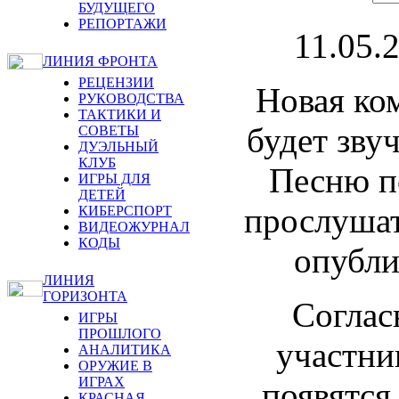
БУДУЩЕГО
РЕПОРТАЖИ
11.05.
ЛИНИЯ ФРОНТА
РЕЦЕНЗИИ
Новая ко
РУКОВОДСТВА
ТАКТИКИ И
будет зву
СОВЕТЫ
ДУЭЛЬНЫЙ
КЛУБ
Песню п
ИГРЫ ДЛЯ
ДЕТЕЙ
прослуша
КИБЕРСПОРТ
ВИДЕОЖУРНАЛ
КОДЫ
опубли
ЛИНИЯ
ГОРИЗОНТА
Соглас
ИГРЫ
ПРОШЛОГО
участни
АНАЛИТИКА
ОРУЖИЕ В
ИГРАХ
появятся
КРАСНАЯ