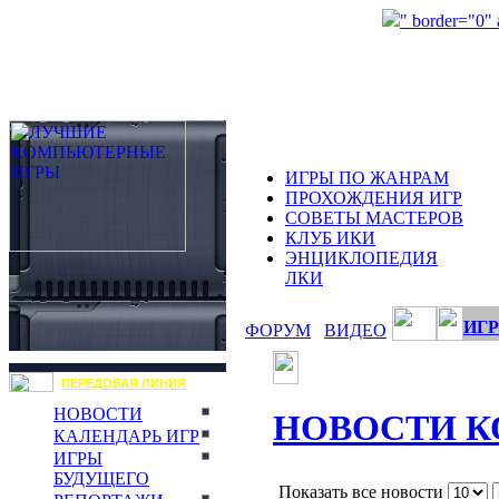
" border="0"
ИГРЫ ПО ЖАНРАМ
ПРОХОЖДЕНИЯ ИГР
СОВЕТЫ МАСТЕРОВ
КЛУБ ИКИ
ЭНЦИКЛОПЕДИЯ
ЛКИ
ИГР
ФОРУМ
ВИДЕО
ПЕРЕДОВАЯ ЛИНИЯ
НОВОСТИ
НОВОСТИ 
КАЛЕНДАРЬ ИГР
ИГРЫ
БУДУЩЕГО
Показать все новости