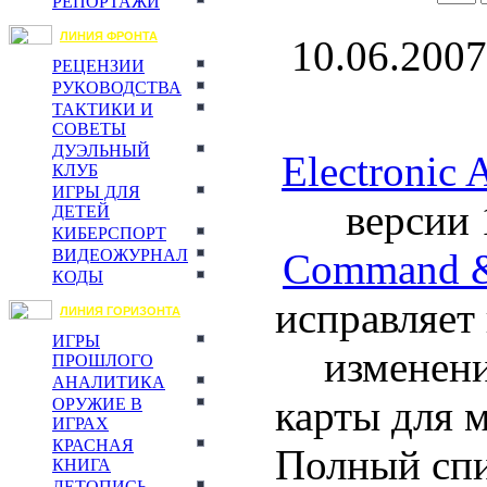
РЕПОРТАЖИ
ЛИНИЯ ФРОНТА
10.06.2007
РЕЦЕНЗИИ
РУКОВОДСТВА
ТАКТИКИ И
СОВЕТЫ
ДУЭЛЬНЫЙ
Electronic A
КЛУБ
ИГРЫ ДЛЯ
версии 
ДЕТЕЙ
КИБЕРСПОРТ
Command & 
ВИДЕОЖУРНАЛ
КОДЫ
исправляет
ЛИНИЯ ГОРИЗОНТА
ИГРЫ
изменени
ПРОШЛОГО
АНАЛИТИКА
карты для 
ОРУЖИЕ В
ИГРАХ
КРАСНАЯ
Полный спи
КНИГА
ЛЕТОПИСЬ