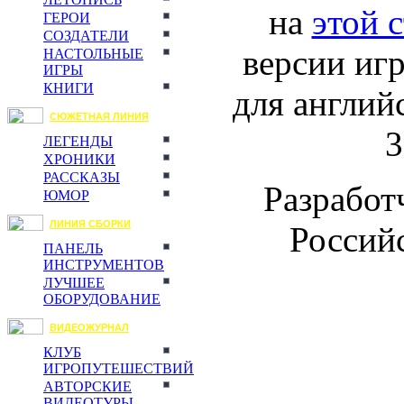
на
этой 
ГЕРОИ
СОЗДАТЕЛИ
версии иг
НАСТОЛЬНЫЕ
ИГРЫ
КНИГИ
для англий
СЮЖЕТНАЯ ЛИНИЯ
3
ЛЕГЕНДЫ
ХРОНИКИ
РАССКАЗЫ
Разработ
ЮМОР
ЛИНИЯ СБОРКИ
Российс
ПАНЕЛЬ
ИНСТРУМЕНТОВ
ЛУЧШЕЕ
ОБОРУДОВАНИЕ
ВИДЕОЖУРНАЛ
КЛУБ
ИГРОПУТЕШЕСТВИЙ
АВТОРСКИЕ
ВИДЕОТУРЫ